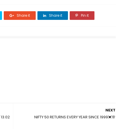
Share it
Share it
Pin it
NEXT
ं 13.02
NIFTY 50 RETURNS EVERY YEAR SINCE 1999💓🌸