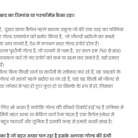
ाद का रिस्पांस या परफॉर्मेंस कैसा रहा।
न है, दूसरा वाला कैंपेन पहले बताना चाहूंगा जो की एक तरह का पब्लिक
गोल्ड एक्सचेंज को प्रमोट किया है, जो ज्वैलरी खरीदने का सबसे
 आप जानते हैं, देश में लगभग सारा गोल्ड इंपोर्ट होता है।
पुराना पुश्तैनी गोल्ड है, जो दशकों से जमा है, हर साल हम 750 से 800
ड रीसायकल करें तो नए इंपोर्ट को कम या खत्म कर सकते हैं, यही हमारा
है।
्ड बिना किसी चार्ज या कटौती के स्वीकार कर रहे हैं, यह ग्राहकों के
ल्ड जो सालों पहले खरीदा था ला रहे हैं, चाहे वह किसी भी ज्वैलर से
यद लॉकर में पड़ा हो टूटा फूटा हो या सिक्के के रूप में हो, जिसका
 लिए भी अच्छा है क्योंकि गोल्ड की कीमतें रिकॉर्ड हाई पर है तनिष्क में
र्फ महंत आना या मेकिंग चार्ज देना पड़ता है एक कैंपेन हमेशा से
ेस बहुत पारदर्शी और यूनिक है इसकी वजह से हमारी अच्छी साख है।
का है जो बहुत अच्छा चल रहा है इसके अलावा गोल्ड की ऊंची