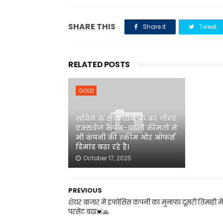
SHARE THIS
Share it
Tweet
RELATED POSTS
GOLD
सचिन के साथ तनिष्क का गोल्ड
एक्सचेंज कैंपेन-बढ़ती कीमतों में
भी कंपनी की स्कीम ओर ऑफर्स
डिमांड बढ़ा रहे है।
October 17, 2025
PREVIOUS
शेयर बाजार में इंफोसिस कंपनी का मुनाफा दूसरी तिमाही मे
परसेंट बढ़ा💓🙏