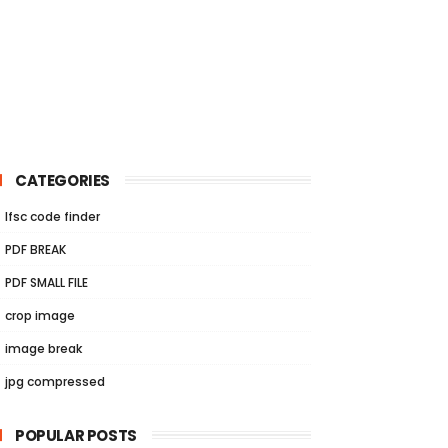
CATEGORIES
Ifsc code finder
PDF BREAK
PDF SMALL FILE
crop image
image break
jpg compressed
POPULAR POSTS