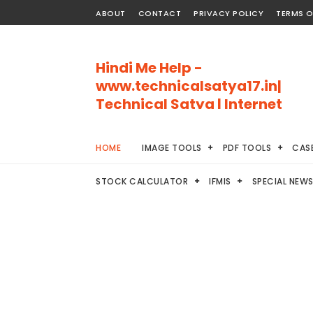
ABOUT
CONTACT
PRIVACY POLICY
TERMS O
Hindi Me Help -
www.technicalsatya17.in|
Technical Satya | Internet
Ki Puri Jankari
Internet Ki Puri Jankari Hindi Me
HOME
IMAGE TOOLS
PDF TOOLS
CAS
STOCK CALCULATOR
IFMIS
SPECIAL NEW