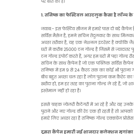
पर बात की है।
1. तनिष्क का फेस्टिवल आउटलुक कैसा है लॉन्च के ब
जवाब:- इस फेस्टिव सीजन में हमारे पास दो बड़े कैंपे
सर्विस मैसेज है, हमने सचिन तेंदुलकर के साथ मिलकर 
अच्छा तरीका है, यह एक नेशनल इंटरेस्ट है क्योंकि जैसा
घरों में करीब 25000 टन गोल्ड है जिसमें से ज्यादातर 
टन गोल्ड इंपोर्ट करते हैं, अगर हम घरों में पड़ा गोल्
सचिन के साथ कैंपेन है जो एक पब्लिक सर्विस कैंपेन 
तनिष्क में हम 9 से 24 कैरट तक का कोई भी पुराना गोल
बीच बहुत अच्छा चल रहा है लोग पुराना कम कैरेट का गो
खरीदा हो, हम हर तरह का पुराना गोल्ड ले रहे हैं, जो शा
इस्तेमाल नहीं हो रहा है।
इससे ग्राहक ज्वेलरी कैटेगरी में आ रहे हैं और यह उनके
पुराने और नए गोल्ड की रेट एक ही रहती हैं तो आपको सि
हमारे लिए अच्छा रहा है तनिष्क गोल्ड एक्सचेंज प्रोस
दूसरा कैंपेन हमारी नई शानदार कलेक्शन मृगांका 