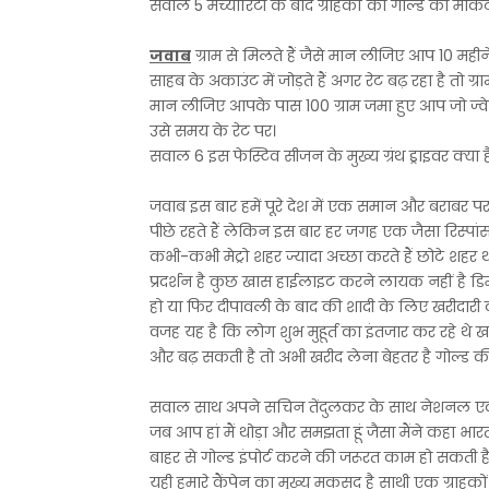
सवाल 5 मैच्योरिटी के बाद ग्राहकों को गोल्ड की मार्क
जवाब
ग्राम से मिलते हैं जैसे मान लीजिए आप 10 महीन
साहब के अकाउंट में जोड़ते हैं अगर रेट बढ़ रहा है तो ग्र
मान लीजिए आपके पास 100 ग्राम जमा हुए आप जो ज्वेल
उसे समय के रेट पर।
सवाल 6 इस फेस्टिव सीजन के मुख्य ग्रंथ ड्राइवर क्या ह
जवाब इस बार हमें पूरे देश में एक समान और बराबर पर
पीछे रहते हैं लेकिन इस बार हर जगह एक जैसा रिस्पांस ह
कभी-कभी मेट्रो शहर ज्यादा अच्छा करते हैं छोटे शह
प्रदर्शन है कुछ खास हाईलाइट करने लायक नहीं है डिमांड
हो या फिर दीपावली के बाद की शादी के लिए खरीदारी 
वजह यह है कि लोग शुभ मुहूर्त का इंतजार कर रहे थे
और बढ़ सकती है तो अभी खरीद लेना बेहतर है गोल्ड की 
सवाल साथ अपने सचिन तेंदुलकर के साथ नेशनल एक्सचे
जब आप हां मैं थोड़ा और समझता हूं जैसा मैंने कहा भारत
बाहर से गोल्ड इंपोर्ट करने की जरूरत काम हो सकती 
यही हमारे कैंपेन का मुख्य मकसद है साथी एक ग्राहकों 