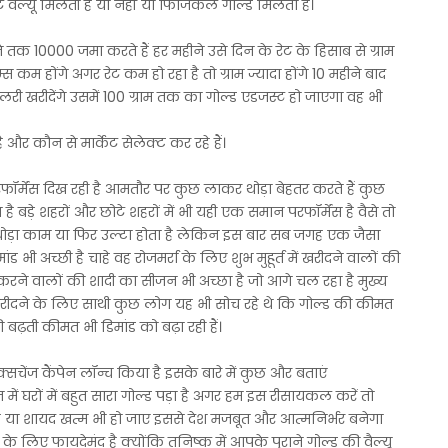
ेट वैल्यू मिलती है या नहीं या फिजिकल गोल्ड मिलता है।
े तक 10000 जमा करते हैं हर महीने उसे दिन के रेट के हिसाब से ग्राम
ाम्स कम होंगे अगर रेट कम हो रहा है तो ग्राम ज्यादा होंगे 10 महीने बाद
री खरीदेंगे उसमें 100 ग्राम तक का गोल्ड एडजस्ट हो जाएगा वह भी
ै और कौन से मार्केट सेलेक्ट कर रहे हैं।
फॉर्मेंस दिख रही है आमतौर पर कुछ लाकर थोड़ा बेहतर करते हैं कुछ
ै बड़े शहरों और छोटे शहरों में भी यही एक समान परफॉर्मेंस है वैसे तो
र थोड़ा काम या फिर उल्टा होता है लेकिन इस बार सब जगह एक जैसा
 भी अच्छी है चाहे वह रोजमर्रा के लिए शुभ मुहूर्त में खरीदने वालों की
करने वालों की शादी का सीजन भी अच्छा है जो आगे चल रहा है मुख्य
 खरीदने के लिए साथी कुछ लोग यह भी सोच रहे थे कि गोल्ड की कीमत
बढ़ती कीमत भी डिमांड को बढ़ा रही हैं।
ंज कैंपेन लॉन्च किया है इसके बारे में कुछ और बताएं
 में घरों में बहुत सारा गोल्ड पड़ा है अगर हम इस रीसायकल करें तो
है या शायद खत्म भी हो जाए इससे देश मजबूत और आत्मनिर्भर बनेगा
के लिए फायदेमंद है क्योंकि तनिष्क में आपके पुराने गोल्ड की वैल्यू