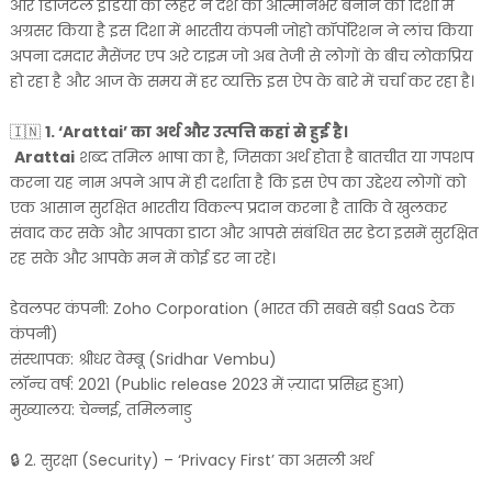
और डिजिटल इंडिया की लहर ने देश को आत्मनिर्भर बनाने की दिशा में
अग्रसर किया है इस दिशा में भारतीय कंपनी जोहो कॉर्पोरेशन ने लांच किया
अपना दमदार मैसेंजर एप अरे टाइम जो अब तेजी से लोगों के बीच लोकप्रिय
हो रहा है और आज के समय में हर व्यक्ति इस ऐप के बारे में चर्चा कर रहा है।
🇮🇳
1. ‘Arattai’ का अर्थ और उत्पत्ति कहां से हुई है।
Arattai
शब्द तमिल भाषा का है, जिसका अर्थ होता है बातचीत या गपशप
करना यह नाम अपने आप में ही दर्शाता है कि इस ऐप का उद्देश्य लोगों को
एक आसान सुरक्षित भारतीय विकल्प प्रदान करना है ताकि वे खुलकर
संवाद कर सके और आपका डाटा और आपसे संबंधित सर डेटा इसमें सुरक्षित
रह सके और आपके मन में कोई डर ना रहे।
डेवलपर कंपनी: Zoho Corporation (भारत की सबसे बड़ी SaaS टेक
कंपनी)
संस्थापक: श्रीधर वेम्बू (Sridhar Vembu)
लॉन्च वर्ष: 2021 (Public release 2023 में ज़्यादा प्रसिद्ध हुआ)
मुख्यालय: चेन्नई, तमिलनाडु
🔒 2. सुरक्षा (Security) – ‘Privacy First’ का असली अर्थ