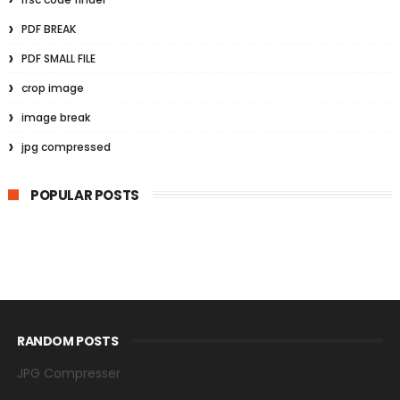
PDF BREAK
PDF SMALL FILE
crop image
image break
jpg compressed
POPULAR POSTS
RANDOM POSTS
JPG Compresser