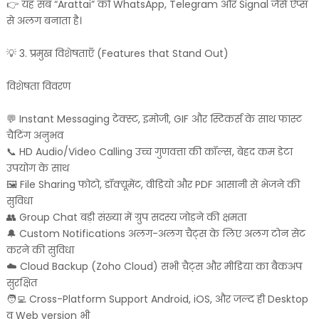
👉 यह सब “Arattai” को WhatsApp, Telegram और Signal जैसे ऐप्स
से अलग बनाता है।
💡 3. प्रमुख विशेषताएँ (Features that Stand Out)
विशेषता विवरण
💬 Instant Messaging टेक्स्ट, इमोजी, GIF और स्टिकर्स के साथ फास्ट
चैटिंग अनुभव
📞 HD Audio/Video Calling उच्च गुणवत्ता की कॉल्स, बेहद कम डेटा
उपयोग के साथ
🖼️ File Sharing फोटो, डॉक्यूमेंट, वीडियो और PDF आसानी से भेजने की
सुविधा
👥 Group Chat बड़ी संख्या में ग्रुप सदस्य जोड़ने की क्षमता
🔔 Custom Notifications अलग-अलग चैट्स के लिए अलग टोन सेट
करने की सुविधा
☁️ Cloud Backup (Zoho Cloud) सभी चैट्स और मीडिया का बैकअप
सुरक्षित
🧑‍💻 Cross-Platform Support Android, iOS, और जल्द ही Desktop
व Web version भी