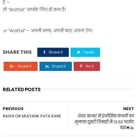
हैं —
तो “Arattai” आपके लिए ही बना है।
🪔 “Arattai” – अपनी भाषा, अपनी बात, अपना ऐप।
SHARE THIS
Share it
Tweet
Share it
Share it
Pin it
RELATED POSTS
PREVIOUS
NEXT
RASHI OR MULYANK PATA KARE
शेयर बाजार में इंफोसिस कंपनी का
मुनाफा दूसरी तिमाही में 13.02 परसेंट
बढ़ा💓🙏